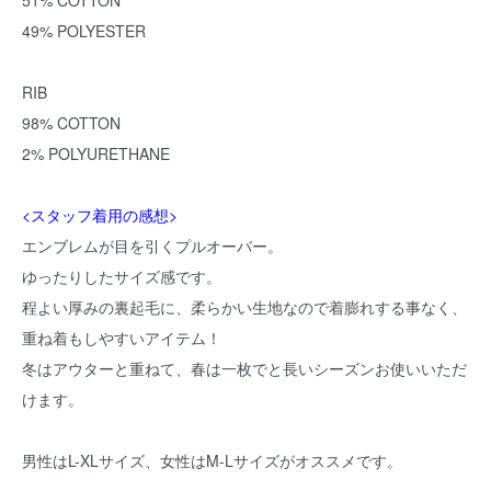
51% COTTON
49% POLYESTER
RIB
98% COTTON
2% POLYURETHANE
<スタッフ着用の感想>
エンブレムが目を引くプルオーバー。
ゆったりしたサイズ感です。
程よい厚みの裏起毛に、柔らかい生地なので着膨れする事なく、
重ね着もしやすいアイテム！
冬はアウターと重ねて、春は一枚でと長いシーズンお使いいただ
けます。
男性はL-XLサイズ、女性はM-Lサイズがオススメです。