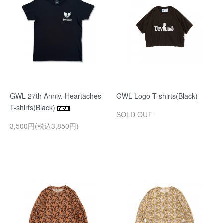
GWL 27th Anniv. Heartaches
GWL Logo T-shirts(Black)
T-shirts(Black)
SOLD OUT
3,500円(税込3,850円)