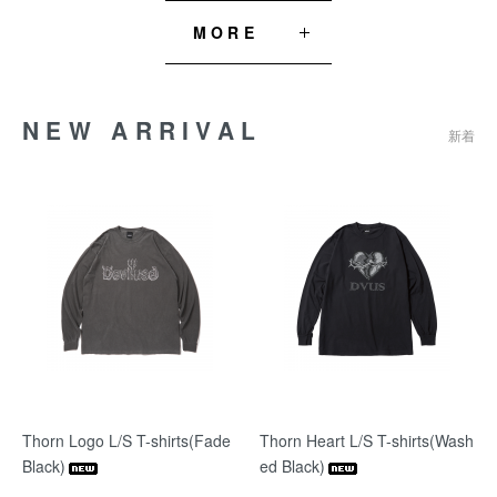
MORE
NEW ARRIVAL
新着
Thorn Logo L/S T-shirts(Fade
Thorn Heart L/S T-shirts(Wash
Black)
ed Black)