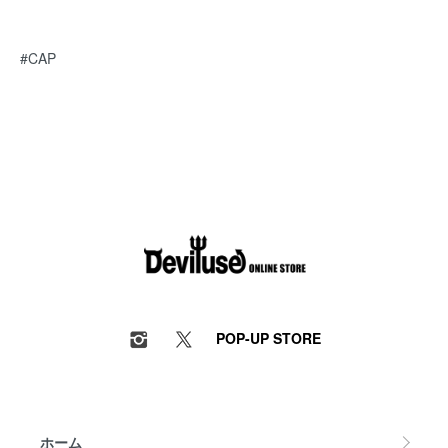
#CAP
POP-UP STORE
ホーム