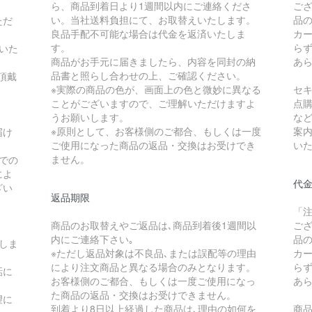
ら、商品到着日より1週間以内にご連絡くださ
ご
い。当社送料負担にて、お取替えいたします。
品
ただ
良品手配不可能な場合は代金を返済いたしま
カ
す。
ら
いた
商品がお手元に届きましたら、内容を同封の納
あ
品書と照らし合わせの上、ご確認ください。
頂戴
※実際の商品の色が、画面上の色と微妙に異なる
セ
ことがございますので、ご理解いただけますよ
点
うお願いします。
な
※原則として、お客様側のご都合、もしくは一度
案
届け
ご使用になった商品の返品・交換はお受けでき
い
ません。
での
によ
代
ざい
返品期限
「
商品のお取替えやご返品は､商品到着後1週間以
ご
内にご連絡下さい｡
品
しま
※ただし返品対象は不良品､または誤配等の理由
カ
により注文商品と異なる場合のみとなります。
ら
話に
お客様側のご都合、もしくは一度ご使用になっ
あ
た商品の返品・交換はお受けできません。
望に
到着より8日以上経過した商品は､理由の如何を
商