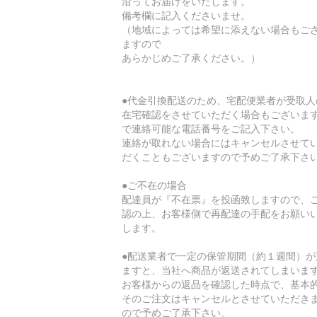
沿ってお届けをいたします。
備考欄に記入くださいませ。
（地域によっては希望に添えない場合もご
ますので
あらかじめご了承ください。）
●代金引換配送のため、宅配便業者が受取人
在宅確認をさせていただく場合もございま
で連絡可能な電話番号をご記入下さい。
連絡が取れない場合にはキャンセルさせて
だくこともございますので予めご了承下さ
●ご不在の場合
配達員が『不在票』を投函致しますので、
認の上、お客様側で再配達の手配をお願い
します。
●配送業者で一定の保管期間（約１週間）が
ますと、当社へ商品が返送されてしまいま
お客様からの返品を確認した時点で、基本
そのご注文はキャンセルとさせていただき
ので予めご了承下さい。