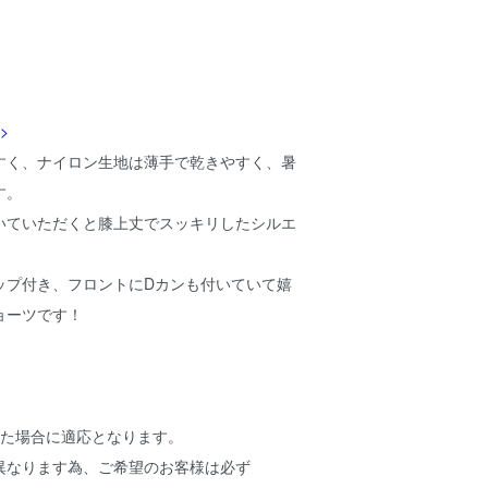
>
すく、ナイロン生地は薄手で乾きやすく、暑
す。
いていただくと膝上丈でスッキリしたシルエ
ップ付き、フロントにDカンも付いていて嬉
ョーツです！
いた場合に適応となります。
異なります為、ご希望のお客様は必ず