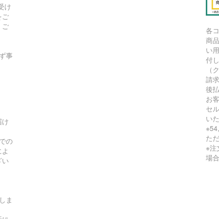
受け
をご
、ご
各
商
い
ず事
付
（
請
後
お
セ
い
届け
※5
た
での
※
によ
場
ざい
しま