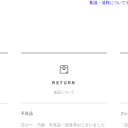
配送・送料について
RETURN
返品について
不良品
ク
万が一、汚損・不良品・誤送等がございました
「