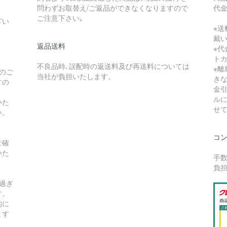
問わずお取替え/ご返品ができなくなりますので
代
ご注意下さい｡
ざい
※送
戴
返品送料
※
ト
不良品時､誤配時の返送料及び再送料については
※
のご
当社が負担いたします。
き
すの
金
ル
いた
せ
い。
コ
ご確
いた
手数
負
過ぎ
す。
的に
ます