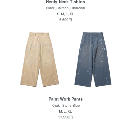
Henly-Neck T-shirts
Black, Salmon, Charcoal
S, M, L, XL
6,600円
Paint Work Pants
Khaki, Stone Blue
M, L, XL
11,550円