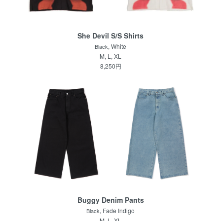
She Devil S/S Shirts
, White
Black
M, L, XL
8,250円
Buggy Denim Pants
, Fade Indigo
Black
M, L, XL