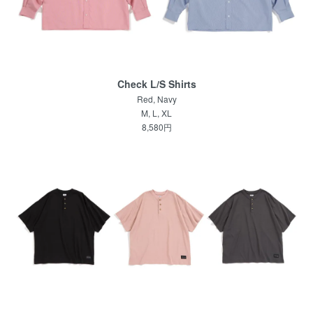
Check L/S Shirts
Red, Navy
M, L, XL
8,580円