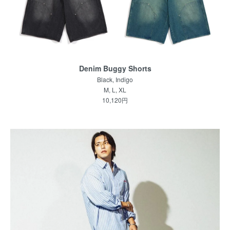
Denim Buggy Shorts
Black, Indigo
M, L, XL
10,120円