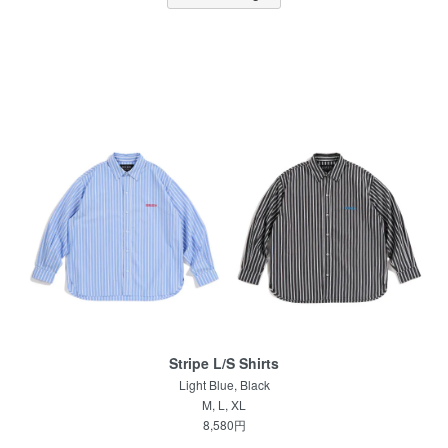
Stripe L/S Shirts
Light Blue, Black
M, L, XL
8,580円