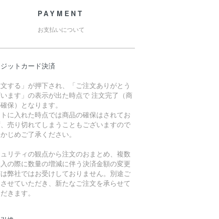
PAYMENT
お支払いについて
レジットカード決済
注文する」が押下され、「ご注文ありがとう
ざいます」の表示が出た時点で 注文完了（商
の確保）となります。
ートに入れた時点では商品の確保はされてお
ず、売り切れてしまうこともございますので
らかじめご了承ください。
キュリティの観点から注文のおまとめ、複数
購入の際に数量の増減に伴う決済金額の変更
どは弊社ではお受けしておりません。別途ご
内させていただき、新たなご注文を承らせて
ただきます。