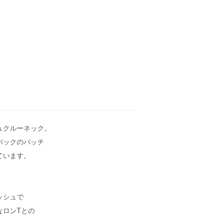
ュクルーネック。
バックのパッチ
ています。
ッシュで
なロンTとの