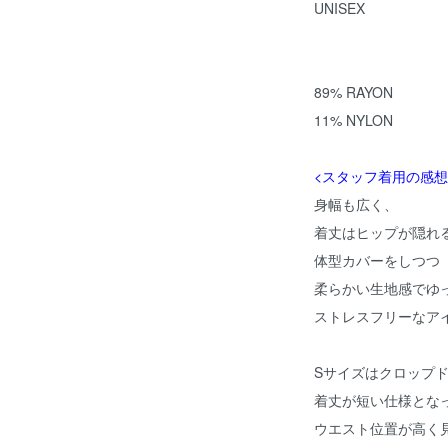
UNISEX
89% RAYON
11% NYLON
<スタッフ着用の感想
身幅も広く、
着丈はヒップが隠れ
体型カバーをしつつ
柔らかい生地感でゆ
ストレスフリーなア
Sサイズはクロップ
着丈が短い仕様とな
ウエスト位置が高く