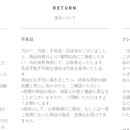
RETURN
返品について
不良品
ク
万が一、汚損・不良品・誤送等がございました
「
ら、商品到着日より1週間以内にご連絡くださ
ご
い。当社送料負担にて、お取替えいたします。
品
ただ
良品手配不可能な場合は代金を返済いたしま
カ
す。
ら
いた
商品がお手元に届きましたら、内容を同封の納
あ
品書と照らし合わせの上、ご確認ください。
頂戴
※実際の商品の色が、画面上の色と微妙に異なる
セ
ことがございますので、ご理解いただけますよ
点
うお願いします。
な
※原則として、お客様側のご都合、もしくは一度
案
届け
ご使用になった商品の返品・交換はお受けでき
い
ません。
での
によ