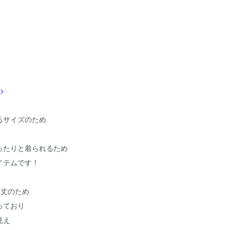
>
るサイズのため
ったりと着られるため
イテムです！
ド丈のため
っており
見え