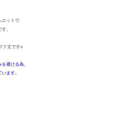
ルエットで
です。
プド丈です※
みを避ける為、
ています。