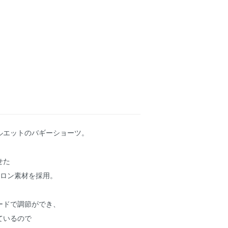
ルエットのバギーショーツ。
せた
イロン素材を採用。
ードで調節ができ、
ているので