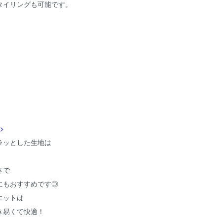
タイリングも可能です。
>
ラッとした生地は
。
さで
にもおすすめです◎
エットは
き易くて快適！