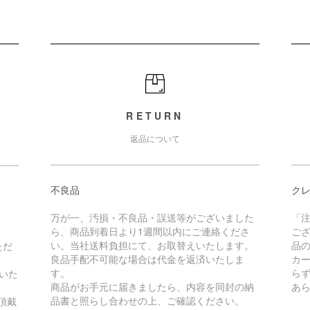
RETURN
返品について
不良品
ク
万が一、汚損・不良品・誤送等がございました
「
ら、商品到着日より1週間以内にご連絡くださ
ご
い。当社送料負担にて、お取替えいたします。
品
ただ
良品手配不可能な場合は代金を返済いたしま
カ
す。
ら
いた
商品がお手元に届きましたら、内容を同封の納
あ
品書と照らし合わせの上、ご確認ください。
頂戴