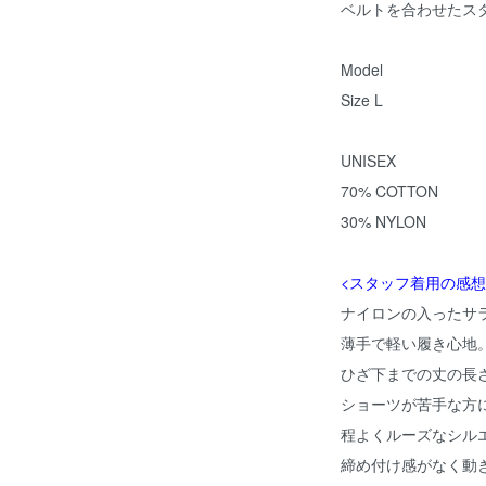
ベルトを合わせたス
Model
Size L
UNISEX
70% COTTON
30% NYLON
<スタッフ着用の感想
ナイロンの入ったサ
薄手で軽い履き心地
ひざ下までの丈の長
ショーツが苦手な方
程よくルーズなシル
締め付け感がなく動