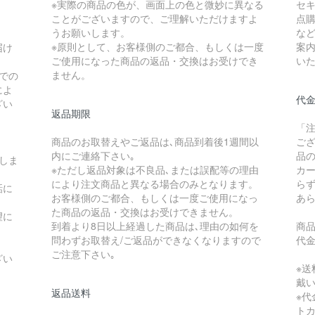
※実際の商品の色が、画面上の色と微妙に異なる
セ
ことがございますので、ご理解いただけますよ
点
うお願いします。
な
※原則として、お客様側のご都合、もしくは一度
案
届け
ご使用になった商品の返品・交換はお受けでき
い
ません。
での
によ
代
ざい
返品期限
「
商品のお取替えやご返品は､商品到着後1週間以
ご
内にご連絡下さい｡
品
しま
※ただし返品対象は不良品､または誤配等の理由
カ
により注文商品と異なる場合のみとなります。
ら
話に
お客様側のご都合、もしくは一度ご使用になっ
あ
た商品の返品・交換はお受けできません。
望に
到着より8日以上経過した商品は､理由の如何を
商
問わずお取替え/ご返品ができなくなりますので
代
ご注意下さい｡
ざい
※送
戴
返品送料
※
ト