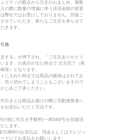
キュリティの観点から注文のおまとめ、複数
購入の際に数量の増減に伴う決済金額の変更
どは弊社ではお受けしておりません。別途ご
内させていただき、新たなご注文を承らせて
ただきます。
金引換
注文する」が押下され、「ご注文ありがとう
ざいます」の表示が出た時点で 注文完了（商
の確保）となります。
ートに入れた時点では商品の確保はされてお
ず、売り切れてしまうこともございますので
らかじめご了承ください。
品代引きとは商品お届けの際に宅配便業者へ
金をお支払いただく方法です。
料の他に代引き手数料(一律340円)を別途頂
いたします。
代金引換時のお支払は、現金もしくはクレジッ
カードにてお支払をお願いします。