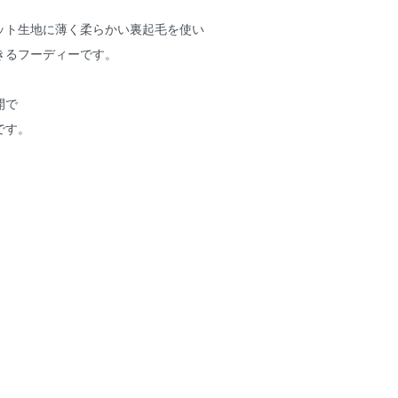
ット生地に薄く柔らかい裏起毛を使い
きるフーディーです。
開で
です。