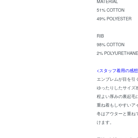
MATERIAL
51% COTTON
49% POLYESTER
RIB
98% COTTON
2% POLYURETHAN
<スタッフ着用の感想
エンブレムが目を引
ゆったりしたサイズ
程よい厚みの裏起毛
重ね着もしやすいア
冬はアウターと重ね
けます。