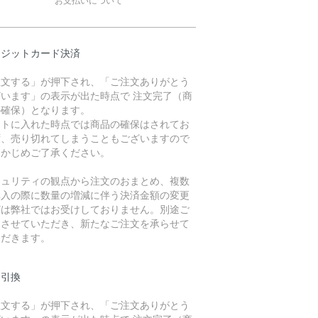
レジットカード決済
注文する」が押下され、「ご注文ありがとう
ざいます」の表示が出た時点で 注文完了（商
の確保）となります。
ートに入れた時点では商品の確保はされてお
ず、売り切れてしまうこともございますので
らかじめご了承ください。
キュリティの観点から注文のおまとめ、複数
購入の際に数量の増減に伴う決済金額の変更
どは弊社ではお受けしておりません。別途ご
内させていただき、新たなご注文を承らせて
ただきます。
金引換
注文する」が押下され、「ご注文ありがとう