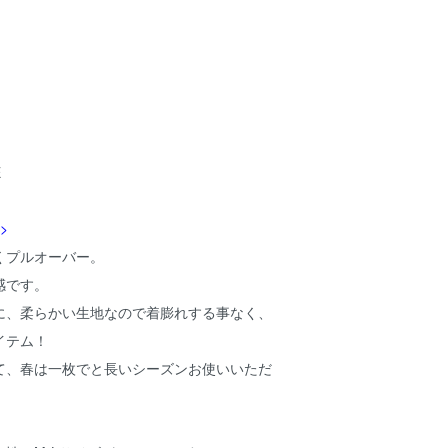
E
>
くプルオーバー。
感です。
に、柔らかい生地なので着膨れする事なく、
イテム！
て、春は一枚でと長いシーズンお使いいただ