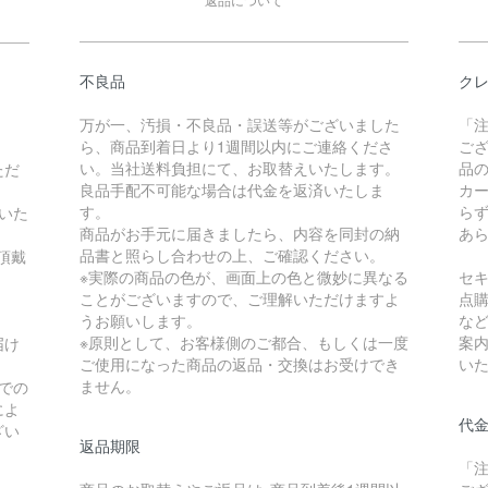
不良品
ク
万が一、汚損・不良品・誤送等がございました
「
ら、商品到着日より1週間以内にご連絡くださ
ご
い。当社送料負担にて、お取替えいたします。
品
ただ
良品手配不可能な場合は代金を返済いたしま
カ
す。
ら
いた
商品がお手元に届きましたら、内容を同封の納
あ
品書と照らし合わせの上、ご確認ください。
頂戴
※実際の商品の色が、画面上の色と微妙に異なる
セ
ことがございますので、ご理解いただけますよ
点
うお願いします。
な
※原則として、お客様側のご都合、もしくは一度
案
届け
ご使用になった商品の返品・交換はお受けでき
い
ません。
での
によ
代
ざい
返品期限
「