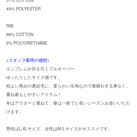
51% COTTON
49% POLYESTER
RIB
98% COTTON
2% POLYURETHANE
<スタッフ着用の感想>
エンブレムが目を引くプルオーバー。
ゆったりしたサイズ感です。
程よい厚みの裏起毛に、柔らかい生地なので着膨れする事なく、
重ね着もしやすいアイテム！
冬はアウターと重ねて、春は一枚でと長いシーズンお使いいただ
けます。
男性はL-XLサイズ、女性はM-Lサイズがオススメです。